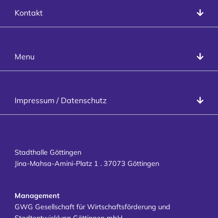
Kontakt
Kontakt
info@stadthalle-goettingen.de
T
+49 551 99958-0
Presse
Stadthalle Göttingen
Menu
Programm
Räume
Veranstalter
Datenschutz
Impressum / Datenschutz
Besucher
Impressum
Kontakt
Karriere
Stadthalle Göttingen
Jina-Mahsa-Amini-Platz 1 . 37073 Göttingen
Management
GWG Gesellschaft für Wirtschaftsförderung und
Stadtentwicklung Göttingen mbH