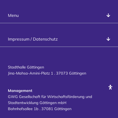
Presse
Stadthalle Göttingen
Menu
Programm
Räume
Veranstalter
Datenschutz
Impressum / Datenschutz
Besucher
Impressum
Kontakt
Karriere
Stadthalle Göttingen
Jina-Mahsa-Amini-Platz 1 . 37073 Göttingen
Management
GWG Gesellschaft für Wirtschaftsförderung und
Stadtentwicklung Göttingen mbH
Bahnhofsallee 1b . 37081 Göttingen