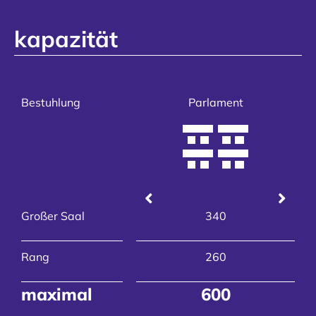
kapazität
Reihe
Bestuhlung
Parlament
914
Großer Saal
340
260
Rang
260
1.174
maximal
600