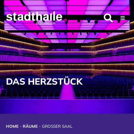
Stadthalle Göttingen
Programm
Räume
DAS HERZSTÜCK
Veranstalter
Besucher
Kontakt
HOME
-
RÄUME
-
GROSSER SAAL