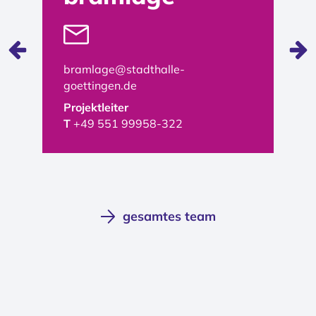
bramlage@stadthalle-
m
goettingen.de
P
Projektleiter
T
T
+49 551 99958-322
gesamtes team