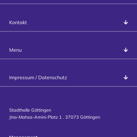
Kontakt
Kontakt
info@stadthalle-goettingen.de
T
+49 551 99958-0
Presse
Stadthalle Göttingen
Menu
Programm
Räume
Veranstalter
Datenschutz
Impressum / Datenschutz
Besucher
Impressum
Kontakt
Karriere
Stadthalle Göttingen
Jina-Mahsa-Amini-Platz 1 . 37073 Göttingen