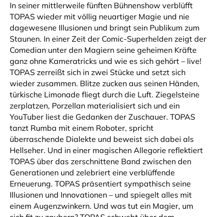
In seiner mittlerweile fünften Bühnenshow verblüfft
TOPAS wieder mit völlig neuartiger Magie und nie
dagewesene Illusionen und bringt sein Publikum zum
Staunen. In einer Zeit der Comic-Superhelden zeigt der
Comedian unter den Magiern seine geheimen Kräfte
ganz ohne Kameratricks und wie es sich gehört – live!
TOPAS zerreißt sich in zwei Stücke und setzt sich
wieder zusammen. Blitze zucken aus seinen Händen,
türkische Limonade fliegt durch die Luft. Ziegelsteine
zerplatzen, Porzellan materialisiert sich und ein
YouTuber liest die Gedanken der Zuschauer. TOPAS
tanzt Rumba mit einem Roboter, spricht
überraschende Dialekte und beweist sich dabei als
Hellseher. Und in einer magischen Allegorie reflektiert
TOPAS über das zerschnittene Band zwischen den
Generationen und zelebriert eine verblüffende
Erneuerung. TOPAS präsentiert sympathisch seine
Illusionen und Innovationen – und spiegelt alles mit
einem Augenzwinkern. Und was tut ein Magier, um
sich fit zu zaubern? TOPAS schwebt über dem