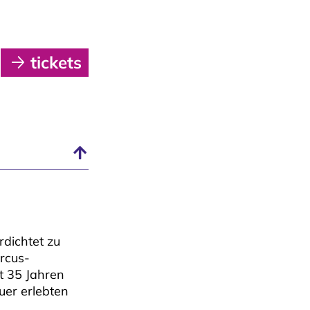
tickets
rdichtet zu
ircus-
t 35 Jahren
auer erlebten