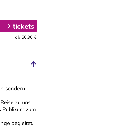
tickets
ab 50,90 €
er, sondern
 Reise zu uns
as Publikum zum
nge begleitet.