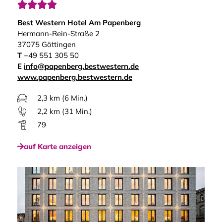




Best Western Hotel Am Papenberg
Hermann-Rein-Straße 2
37075 Göttingen
T
+49 551 305 50
E
info@papenberg.bestwestern.de
www.papenberg.bestwestern.de
2,3 km (6 Min.)
2,2 km (31 Min.)
79
auf Karte anzeigen