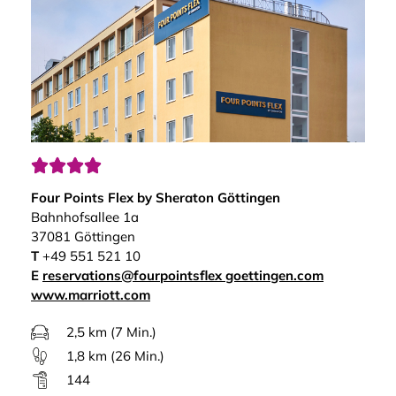




Four Points Flex by Sheraton Göttingen
Bahnhofsallee 1a
37081 Göttingen
T
+49 551 521 10
E
reservations@fourpointsflex goettingen.com
www.marriott.com
2,5 km (7 Min.)
1,8 km (26 Min.)
144