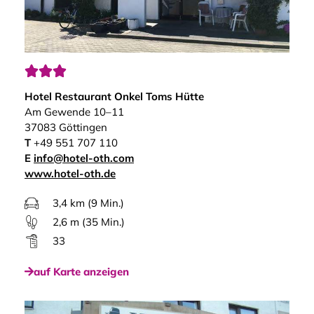



Hotel Restaurant Onkel Toms Hütte
Am Gewende 10–11
37083 Göttingen
T
+49 551 707 110
E
info@hotel-oth.com
www.hotel-oth.de
3,4 km (9 Min.)
2,6 m (35 Min.)
33
auf Karte anzeigen