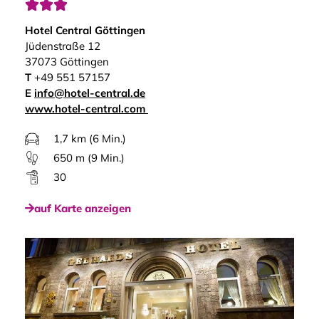



Hotel Central Göttingen
Jüdenstraße 12
37073 Göttingen
T
+49 551 57157
E
info@hotel-central.de
www.hotel-central.com
1,7 km (6 Min.)
650 m (9 Min.)
30
auf Karte anzeigen