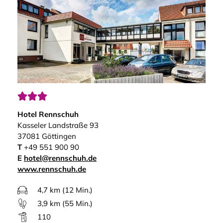



Hotel Rennschuh
Kasseler Landstraße 93
37081 Göttingen
T
+49 551 900 90
E
hotel@rennschuh.de
www.rennschuh.de
4,7 km (12 Min.)
3,9 km (55 Min.)
110