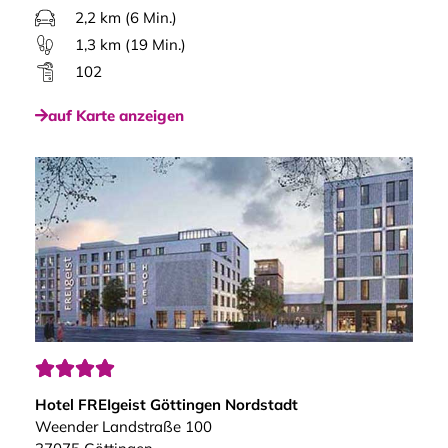
2,2 km (6 Min.)
1,3 km (19 Min.)
102
auf Karte anzeigen




Hotel FREIgeist Göttingen Nordstadt
Weender Landstraße 100