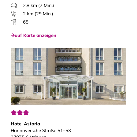
2,8 km (7 Min.)
2 km (29 Min.)
68
auf Karte anzeigen



Hotel Astoria
Hannoversche Straße 51–53