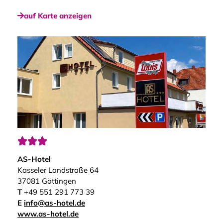
auf Karte anzeigen



AS-Hotel
Kasseler Landstraße 64
37081 Göttingen
T
+49 551 291 773 39
E
info@as-hotel.de
www.as-hotel.de