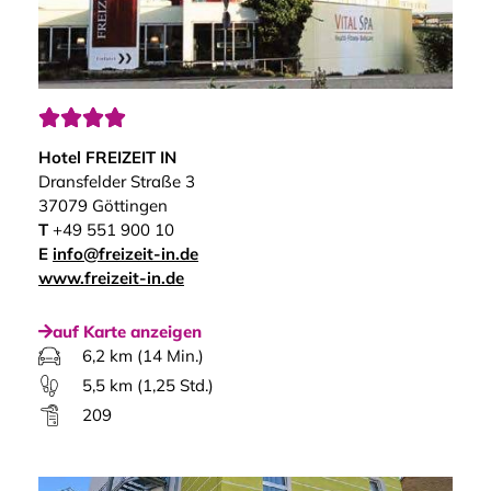




Hotel FREIZEIT IN
Dransfelder Straße 3
37079 Göttingen
T
+49 551 900 10
E
info@freizeit-in.de
www.freizeit-in.de
auf Karte anzeigen
6,2 km (14 Min.)
5,5 km (1,25 Std.)
209