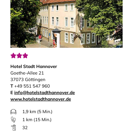



Hotel Stadt Hannover
Goethe-Allee 21
37073 Göttingen
T
+49 551 547 960
E
info@hotelstadthannover.de
www.hotelstadthannover.de
1,9 km (5 Min.)
1 km (15 Min.)
32