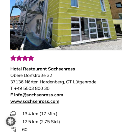




Hotel Restaurant Sachsenross
Obere Dorfstraße 32
37136 Nörten Hardenberg, OT Lütgenrode
T
+49 5503 800 30
E
info@sachsenross.com
www.sachsenross.com
13,4 km (17 Min.)
12,5 km (2,75 Std.)
60