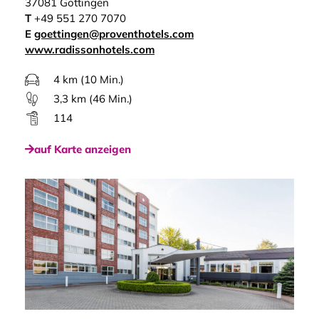
37081 Göttingen
T
+49 551 270 7070
E
goettingen@proventhotels.com
www.radissonhotels.com
4 km (10 Min.)
3,3 km (46 Min.)
114
auf Karte anzeigen