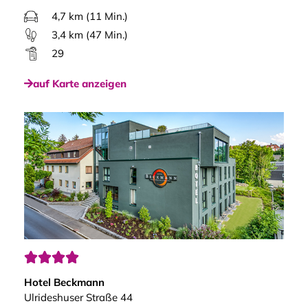
4,7 km (11 Min.)
3,4 km (47 Min.)
29
auf Karte anzeigen




Hotel Beckmann
Ulrideshuser Straße 44