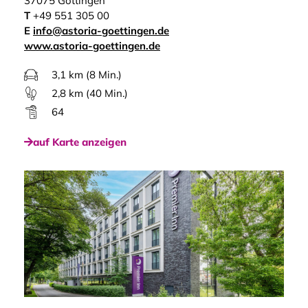
37075 Göttingen
T
+49 551 305 00
E
info@astoria-goettingen.de
www.astoria-goettingen.de
3,1 km (8 Min.)
2,8 km (40 Min.)
64
auf Karte anzeigen