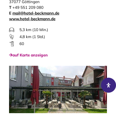
37077 Göttingen
T
+49 551 209 080
E
mail@hotel-beckmann.de
www.hotel-beckmann.de
5,3 km (10 Min.)
4,8 km (1 Std.)
60
auf Karte anzeigen