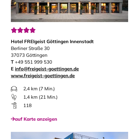




Hotel FREIgeist Göttingen Innenstadt
Berliner Straße 30
37073 Göttingen
T
+49 551 999 530
E
info@freigeist-goettingen.de
www.freigeist-goettingen.de
2,4 km (7 Min.)
1,4 km (21 Min.)
118
auf Karte anzeigen