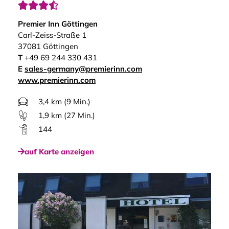




Premier Inn Göttingen
Carl-Zeiss-Straße 1
37081 Göttingen
T
+49 69 244 330 431
E
sales-germany@premierinn.com
www.premierinn.com
3,4 km (9 Min.)
1,9 km (27 Min.)
144
auf Karte anzeigen