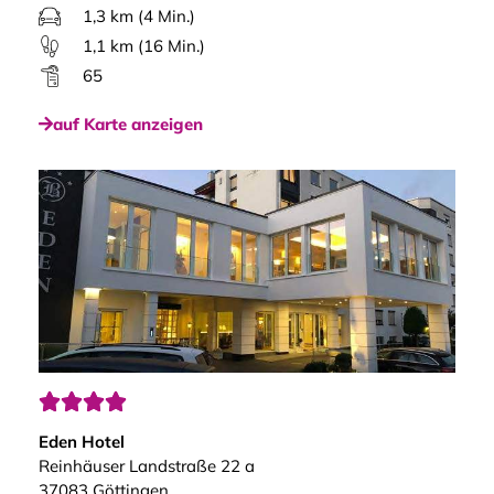
1,3 km (4 Min.)
1,1 km (16 Min.)
65
auf Karte anzeigen




Eden Hotel
Reinhäuser Landstraße 22 a
37083 Göttingen