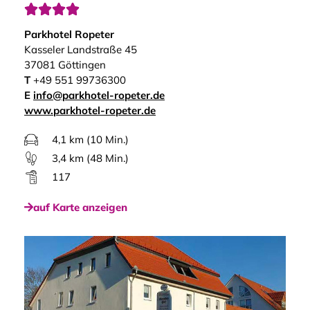




Parkhotel Ropeter
Kasseler Landstraße 45
37081 Göttingen
T
+49 551 99736300
E
info@parkhotel-ropeter.de
www.parkhotel-ropeter.de
4,1 km (10 Min.)
3,4 km (48 Min.)
117
auf Karte anzeigen