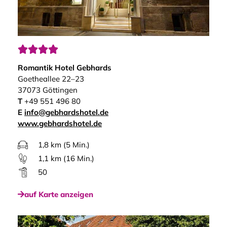




Romantik Hotel Gebhards
Goetheallee 22–23
37073 Göttingen
T
+49 551 496 80
E
info@gebhardshotel.de
www.gebhardshotel.de
1,8 km (5 Min.)
1,1 km (16 Min.)
50
auf Karte anzeigen