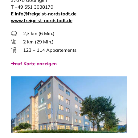
37075 Göttingen
T
+49 551 3038170
E
info@freigeist-nordstadt.de
www.freigeist-nordstadt.de
2,3 km (6 Min.)
2 km (29 Min.)
123 + 114 Appartements
auf Karte anzeigen