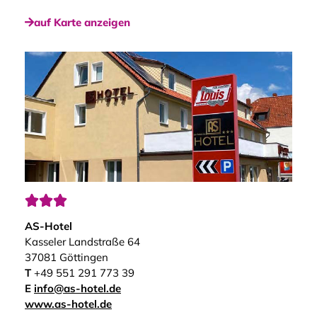
auf Karte anzeigen



AS-Hotel
Kasseler Landstraße 64
37081 Göttingen
T
+49 551 291 773 39
E
info@as-hotel.de
www.as-hotel.de