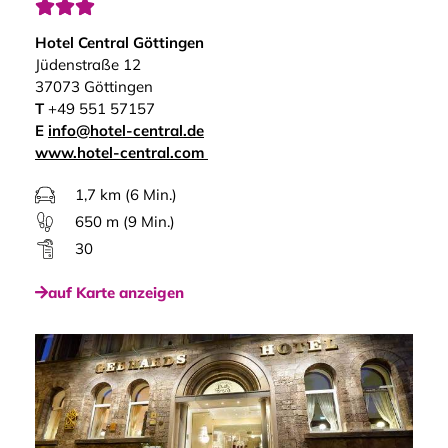



Hotel Central Göttingen
Jüdenstraße 12
37073 Göttingen
T
+49 551 57157
E
info@hotel-central.de
www.hotel-central.com
1,7 km (6 Min.)
650 m (9 Min.)
30
auf Karte anzeigen