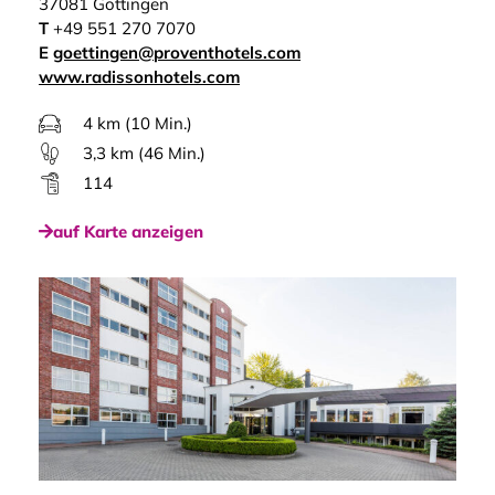
37081 Göttingen
T
+49 551 270 7070
E
goettingen@proventhotels.com
www.radissonhotels.com
4 km (10 Min.)
3,3 km (46 Min.)
114
auf Karte anzeigen