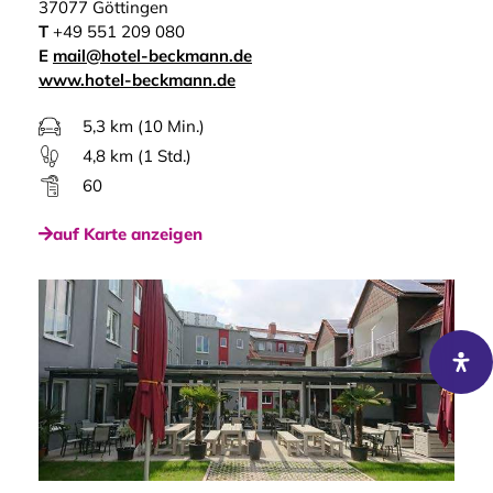
37077 Göttingen
T
+49 551 209 080
E
mail@hotel-beckmann.de
www.hotel-beckmann.de
5,3 km (10 Min.)
4,8 km (1 Std.)
60
auf Karte anzeigen