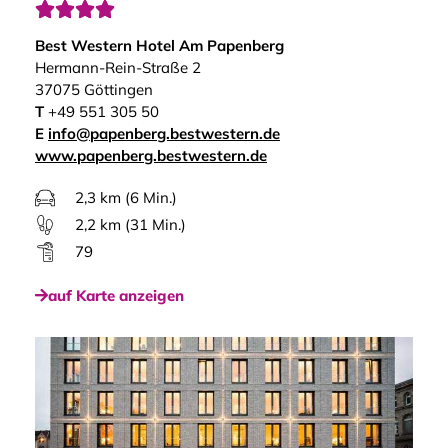




Best Western Hotel Am Papenberg
Hermann-Rein-Straße 2
37075 Göttingen
T
+49 551 305 50
E
info@papenberg.bestwestern.de
www.papenberg.bestwestern.de
2,3 km (6 Min.)
2,2 km (31 Min.)
79
auf Karte anzeigen