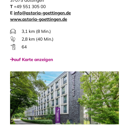
37075 Göttingen
T
+49 551 305 00
E
info@astoria-goettingen.de
www.astoria-goettingen.de
3,1 km (8 Min.)
2,8 km (40 Min.)
64
auf Karte anzeigen