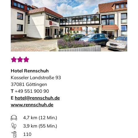



Hotel Rennschuh
Kasseler Landstraße 93
37081 Göttingen
T
+49 551 900 90
E
hotel@rennschuh.de
www.rennschuh.de
4,7 km (12 Min.)
3,9 km (55 Min.)
110