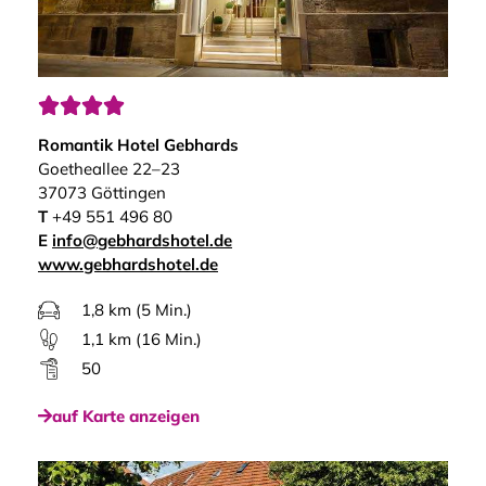




Romantik Hotel Gebhards
Goetheallee 22–23
37073 Göttingen
T
+49 551 496 80
E
info@gebhardshotel.de
www.gebhardshotel.de
1,8 km (5 Min.)
1,1 km (16 Min.)
50
auf Karte anzeigen