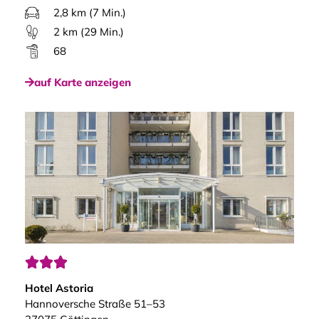
2,8 km (7 Min.)
2 km (29 Min.)
68
auf Karte anzeigen



Hotel Astoria
Hannoversche Straße 51–53