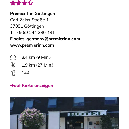




Premier Inn Göttingen
Carl-Zeiss-Straße 1
37081 Göttingen
T
+49 69 244 330 431
E
sales-germany@premierinn.com
www.premierinn.com
3,4 km (9 Min.)
1,9 km (27 Min.)
144
auf Karte anzeigen