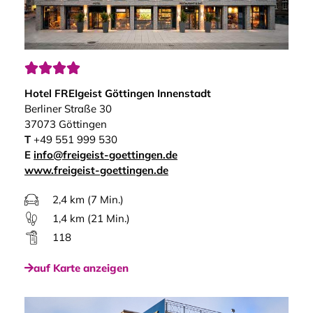




Hotel FREIgeist Göttingen Innenstadt
Berliner Straße 30
37073 Göttingen
T
+49 551 999 530
E
info@freigeist-goettingen.de
www.freigeist-goettingen.de
2,4 km (7 Min.)
1,4 km (21 Min.)
118
auf Karte anzeigen