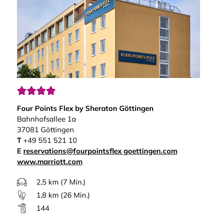




Four Points Flex by Sheraton Göttingen
Bahnhofsallee 1a
37081 Göttingen
T
+49 551 521 10
E
reservations@fourpointsflex goettingen.com
www.marriott.com
2,5 km (7 Min.)
1,8 km (26 Min.)
144