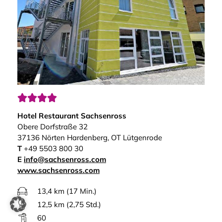




Hotel Restaurant Sachsenross
Obere Dorfstraße 32
37136 Nörten Hardenberg, OT Lütgenrode
T
+49 5503 800 30
E
info@sachsenross.com
www.sachsenross.com
13,4 km (17 Min.)
12,5 km (2,75 Std.)
60