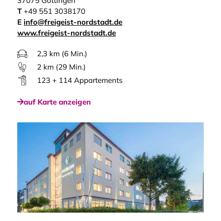
37075 Göttingen
T
+49 551 3038170
E
info@freigeist-nordstadt.de
www.freigeist-nordstadt.de
2,3 km (6 Min.)
2 km (29 Min.)
123 + 114 Appartements
auf Karte anzeigen