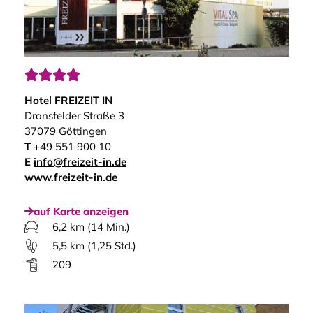




Hotel FREIZEIT IN
Dransfelder Straße 3
37079 Göttingen
T
+49 551 900 10
E
info@freizeit-in.de
www.freizeit-in.de
auf Karte anzeigen
6,2 km (14 Min.)
5,5 km (1,25 Std.)
209