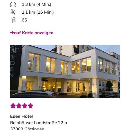
1,3 km (4 Min.)
1,1 km (16 Min.)
65
auf Karte anzeigen




Eden Hotel
Reinhäuser Landstraße 22 a
37083 Göttingen