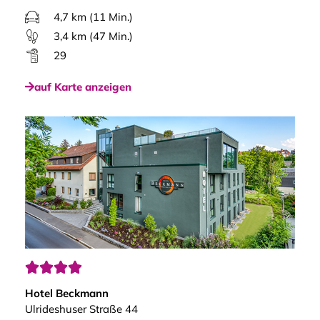
4,7 km (11 Min.)
3,4 km (47 Min.)
29
auf Karte anzeigen




Hotel Beckmann
Ulrideshuser Straße 44