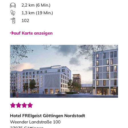
2,2 km (6 Min.)
1,3 km (19 Min.)
102
auf Karte anzeigen




Hotel FREIgeist Göttingen Nordstadt
Weender Landstraße 100