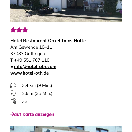



Hotel Restaurant Onkel Toms Hütte
Am Gewende 10–11
37083 Göttingen
T
+49 551 707 110
E
info@hotel-oth.com
www.hotel-oth.de
3,4 km (9 Min.)
2,6 m (35 Min.)
33
auf Karte anzeigen