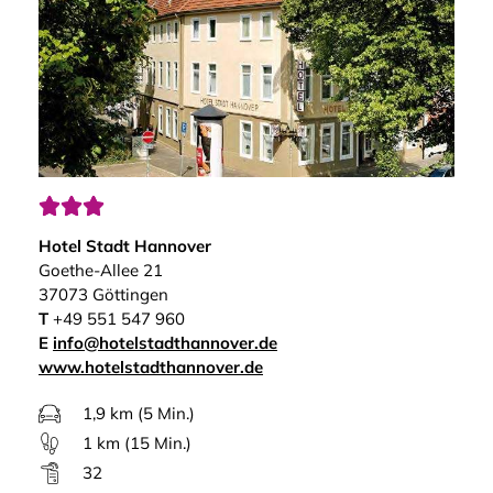



Hotel Stadt Hannover
Goethe-Allee 21
37073 Göttingen
T
+49 551 547 960
E
info@hotelstadthannover.de
www.hotelstadthannover.de
1,9 km (5 Min.)
1 km (15 Min.)
32