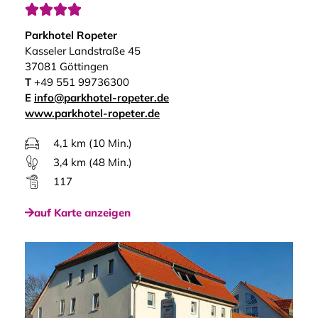




Parkhotel Ropeter
Kasseler Landstraße 45
37081 Göttingen
T
+49 551 99736300
E
info@parkhotel-ropeter.de
www.parkhotel-ropeter.de
4,1 km (10 Min.)
3,4 km (48 Min.)
117
auf Karte anzeigen