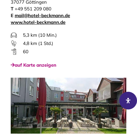
37077 Göttingen
T
+49 551 209 080
E
mail@hotel-beckmann.de
www.hotel-beckmann.de
5,3 km (10 Min.)
4,8 km (1 Std.)
60
auf Karte anzeigen