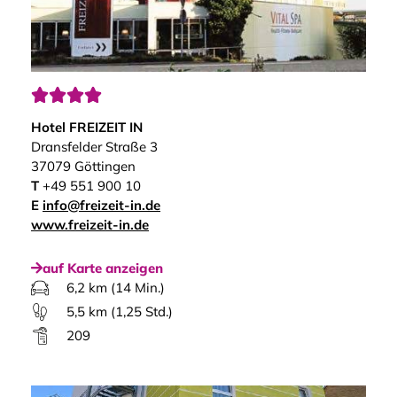




Hotel FREIZEIT IN
Dransfelder Straße 3
37079 Göttingen
T
+49 551 900 10
E
info@freizeit-in.de
www.freizeit-in.de
auf Karte anzeigen
6,2 km (14 Min.)
5,5 km (1,25 Std.)
209