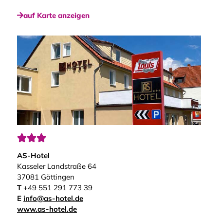
auf Karte anzeigen



AS-Hotel
Kasseler Landstraße 64
37081 Göttingen
T
+49 551 291 773 39
E
info@as-hotel.de
www.as-hotel.de