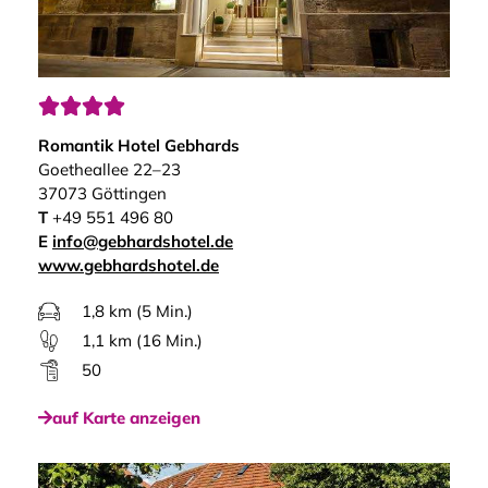




Romantik Hotel Gebhards
Goetheallee 22–23
37073 Göttingen
T
+49 551 496 80
E
info@gebhardshotel.de
www.gebhardshotel.de
1,8 km (5 Min.)
1,1 km (16 Min.)
50
auf Karte anzeigen