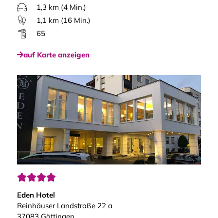
1,3 km (4 Min.)
1,1 km (16 Min.)
65
auf Karte anzeigen




Eden Hotel
Reinhäuser Landstraße 22 a
37083 Göttingen