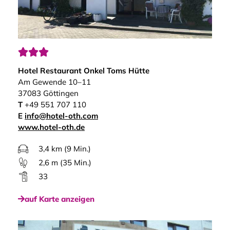



Hotel Restaurant Onkel Toms Hütte
Am Gewende 10–11
37083 Göttingen
T
+49 551 707 110
E
info@hotel-oth.com
www.hotel-oth.de
3,4 km (9 Min.)
2,6 m (35 Min.)
33
auf Karte anzeigen