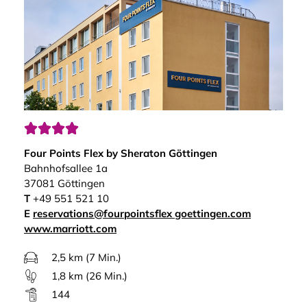




Four Points Flex by Sheraton Göttingen
Bahnhofsallee 1a
37081 Göttingen
T
+49 551 521 10
E
reservations@fourpointsflex goettingen.com
www.marriott.com
2,5 km (7 Min.)
1,8 km (26 Min.)
144