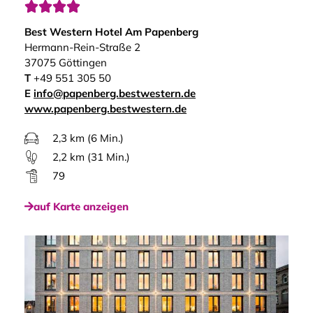




Best Western Hotel Am Papenberg
Hermann-Rein-Straße 2
37075 Göttingen
T
+49 551 305 50
E
info@papenberg.bestwestern.de
www.papenberg.bestwestern.de
2,3 km (6 Min.)
2,2 km (31 Min.)
79
auf Karte anzeigen