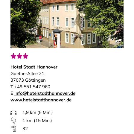



Hotel Stadt Hannover
Goethe-Allee 21
37073 Göttingen
T
+49 551 547 960
E
info@hotelstadthannover.de
www.hotelstadthannover.de
1,9 km (5 Min.)
1 km (15 Min.)
32