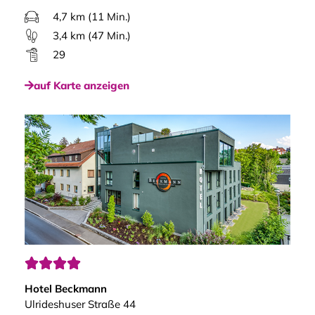
4,7 km (11 Min.)
3,4 km (47 Min.)
29
auf Karte anzeigen




Hotel Beckmann
Ulrideshuser Straße 44