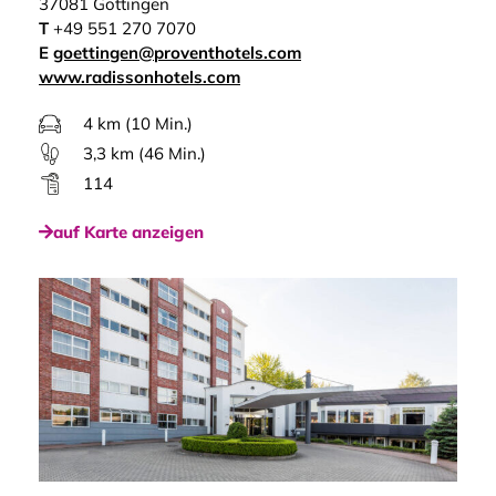
37081 Göttingen
T
+49 551 270 7070
E
goettingen@proventhotels.com
www.radissonhotels.com
4 km (10 Min.)
3,3 km (46 Min.)
114
auf Karte anzeigen