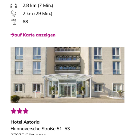
2,8 km (7 Min.)
2 km (29 Min.)
68
auf Karte anzeigen



Hotel Astoria
Hannoversche Straße 51–53