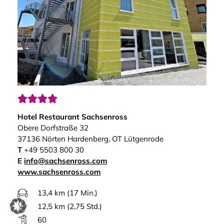




Hotel Restaurant Sachsenross
Obere Dorfstraße 32
37136 Nörten Hardenberg, OT Lütgenrode
T
+49 5503 800 30
E
info@sachsenross.com
www.sachsenross.com
13,4 km (17 Min.)
12,5 km (2,75 Std.)
60