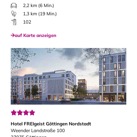
2,2 km (6 Min.)
1,3 km (19 Min.)
102
auf Karte anzeigen




Hotel FREIgeist Göttingen Nordstadt
Weender Landstraße 100