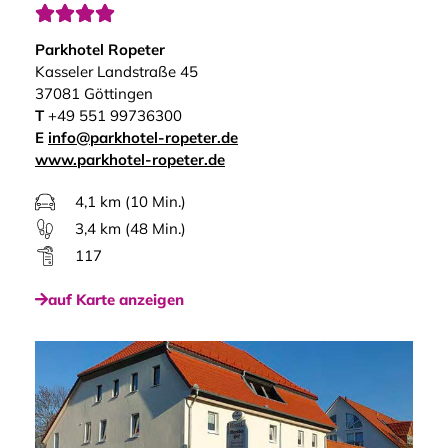




Parkhotel Ropeter
Kasseler Landstraße 45
37081 Göttingen
T
+49 551 99736300
E
info@parkhotel-ropeter.de
www.parkhotel-ropeter.de
4,1 km (10 Min.)
3,4 km (48 Min.)
117
auf Karte anzeigen