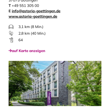
37075 Göttingen
T
+49 551 305 00
E
info@astoria-goettingen.de
www.astoria-goettingen.de
3,1 km (8 Min.)
2,8 km (40 Min.)
64
auf Karte anzeigen