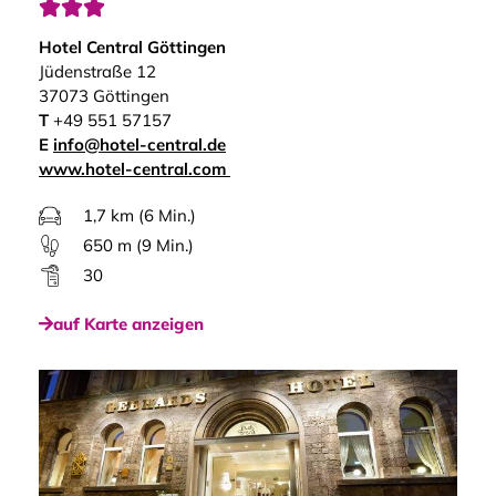



Hotel Central Göttingen
Jüdenstraße 12
37073 Göttingen
T
+49 551 57157
E
info@hotel-central.de
www.hotel-central.com
1,7 km (6 Min.)
650 m (9 Min.)
30
auf Karte anzeigen