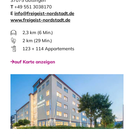
37075 Göttingen
T
+49 551 3038170
E
info@freigeist-nordstadt.de
www.freigeist-nordstadt.de
2,3 km (6 Min.)
2 km (29 Min.)
123 + 114 Appartements
auf Karte anzeigen