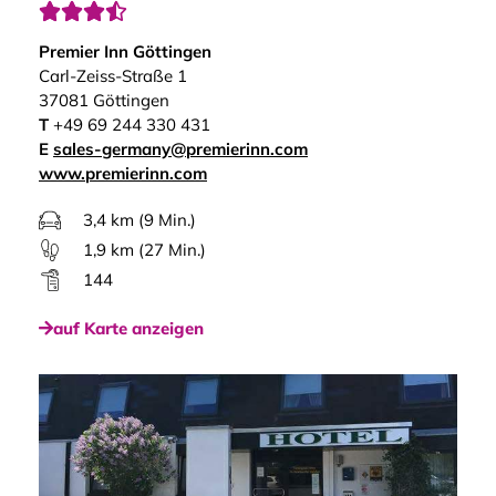




Premier Inn Göttingen
Carl-Zeiss-Straße 1
37081 Göttingen
T
+49 69 244 330 431
E
sales-germany@premierinn.com
www.premierinn.com
3,4 km (9 Min.)
1,9 km (27 Min.)
144
auf Karte anzeigen