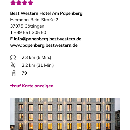




Best Western Hotel Am Papenberg
Hermann-Rein-Straße 2
37075 Göttingen
T
+49 551 305 50
E
info@papenberg.bestwestern.de
www.papenberg.bestwestern.de
2,3 km (6 Min.)
2,2 km (31 Min.)
79
auf Karte anzeigen