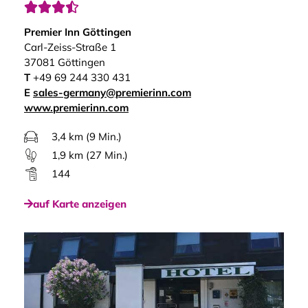




Premier Inn Göttingen
Carl-Zeiss-Straße 1
37081 Göttingen
T
+49 69 244 330 431
E
sales-germany@premierinn.com
www.premierinn.com
3,4 km (9 Min.)
1,9 km (27 Min.)
144
auf Karte anzeigen