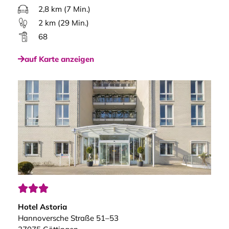
2,8 km (7 Min.)
2 km (29 Min.)
68
auf Karte anzeigen



Hotel Astoria
Hannoversche Straße 51–53