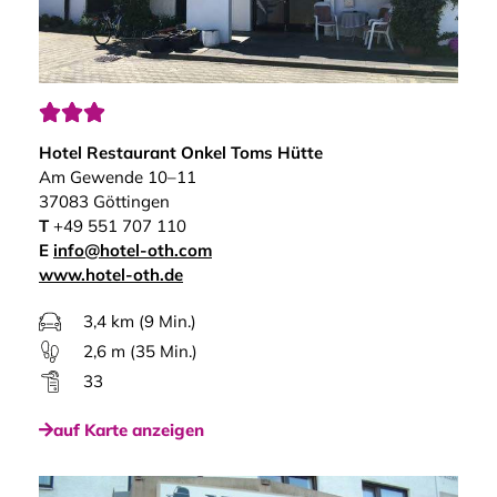



Hotel Restaurant Onkel Toms Hütte
Am Gewende 10–11
37083 Göttingen
T
+49 551 707 110
E
info@hotel-oth.com
www.hotel-oth.de
3,4 km (9 Min.)
2,6 m (35 Min.)
33
auf Karte anzeigen