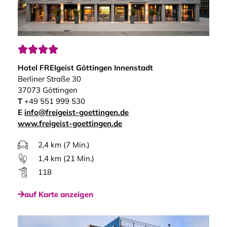




Hotel FREIgeist Göttingen Innenstadt
Berliner Straße 30
37073 Göttingen
T
+49 551 999 530
E
info@freigeist-goettingen.de
www.freigeist-goettingen.de
2,4 km (7 Min.)
1,4 km (21 Min.)
118
auf Karte anzeigen