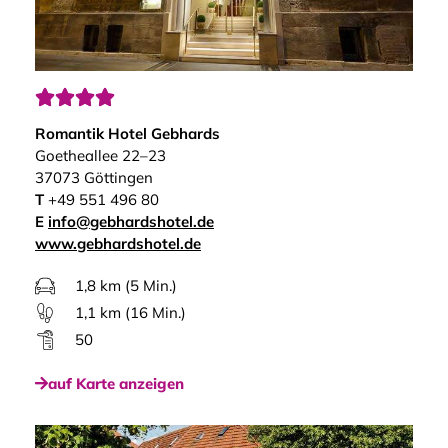




Romantik Hotel Gebhards
Goetheallee 22–23
37073 Göttingen
T
+49 551 496 80
E
info@gebhardshotel.de
www.gebhardshotel.de
1,8 km (5 Min.)
1,1 km (16 Min.)
50
auf Karte anzeigen