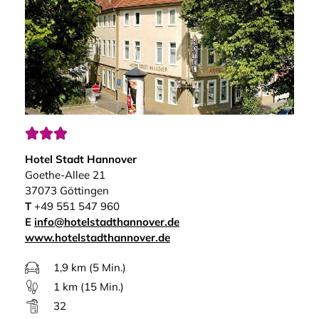



Hotel Stadt Hannover
Goethe-Allee 21
37073 Göttingen
T
+49 551 547 960
E
info@hotelstadthannover.de
www.hotelstadthannover.de
1,9 km (5 Min.)
1 km (15 Min.)
32