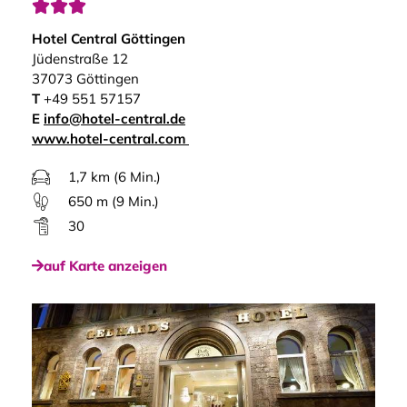



Hotel Central Göttingen
Jüdenstraße 12
37073 Göttingen
T
+49 551 57157
E
info@hotel-central.de
www.hotel-central.com
1,7 km (6 Min.)
650 m (9 Min.)
30
auf Karte anzeigen