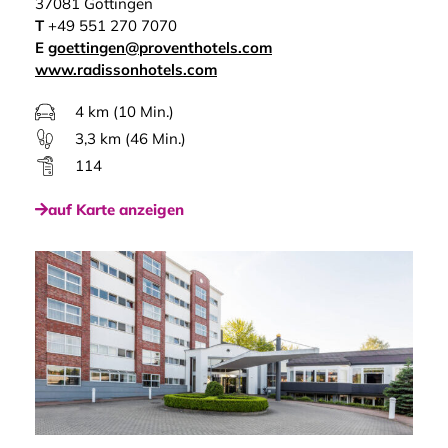
37081 Göttingen
T
+49 551 270 7070
E
goettingen@proventhotels.com
www.radissonhotels.com
4 km (10 Min.)
3,3 km (46 Min.)
114
auf Karte anzeigen