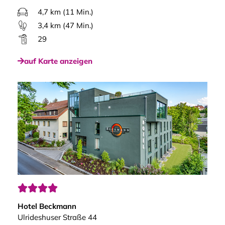
4,7 km (11 Min.)
3,4 km (47 Min.)
29
auf Karte anzeigen




Hotel Beckmann
Ulrideshuser Straße 44