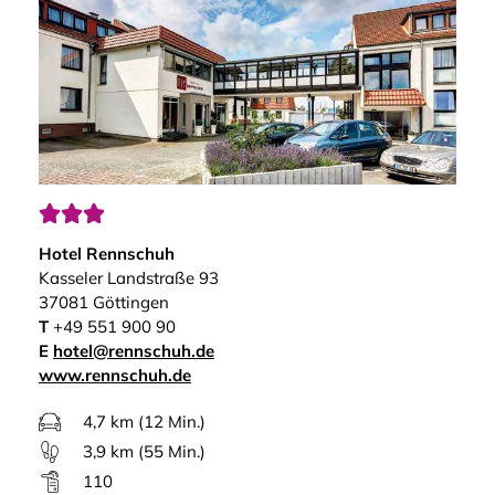



Hotel Rennschuh
Kasseler Landstraße 93
37081 Göttingen
T
+49 551 900 90
E
hotel@rennschuh.de
www.rennschuh.de
4,7 km (12 Min.)
3,9 km (55 Min.)
110