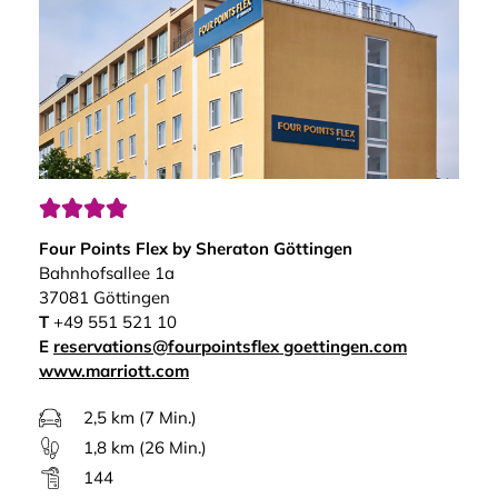




Four Points Flex by Sheraton Göttingen
Bahnhofsallee 1a
37081 Göttingen
T
+49 551 521 10
E
reservations@fourpointsflex goettingen.com
www.marriott.com
2,5 km (7 Min.)
1,8 km (26 Min.)
144