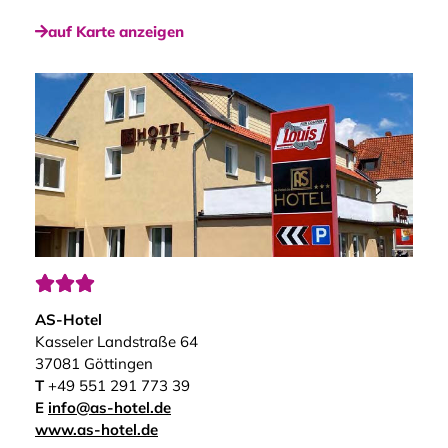
auf Karte anzeigen



AS-Hotel
Kasseler Landstraße 64
37081 Göttingen
T
+49 551 291 773 39
E
info@as-hotel.de
www.as-hotel.de