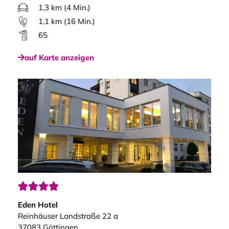
1,3 km (4 Min.)
1,1 km (16 Min.)
65
auf Karte anzeigen




Eden Hotel
Reinhäuser Landstraße 22 a
37083 Göttingen