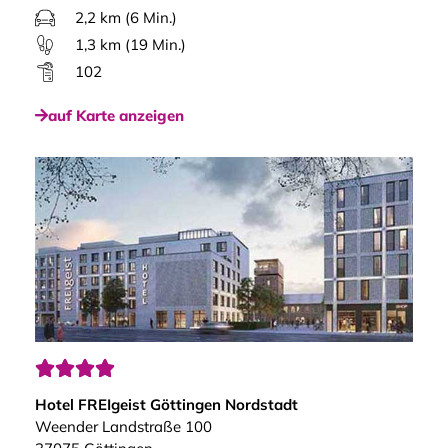
2,2 km (6 Min.)
1,3 km (19 Min.)
102
auf Karte anzeigen




Hotel FREIgeist Göttingen Nordstadt
Weender Landstraße 100