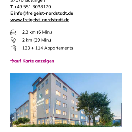
37075 Göttingen
T
+49 551 3038170
E
info@freigeist-nordstadt.de
www.freigeist-nordstadt.de
2,3 km (6 Min.)
2 km (29 Min.)
123 + 114 Appartements
auf Karte anzeigen