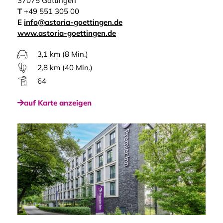
37075 Göttingen
T
+49 551 305 00
E
info@astoria-goettingen.de
www.astoria-goettingen.de
3,1 km (8 Min.)
2,8 km (40 Min.)
64
auf Karte anzeigen