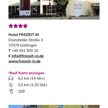




Hotel FREIZEIT IN
Dransfelder Straße 3
37079 Göttingen
T
+49 551 900 10
E
info@freizeit-in.de
www.freizeit-in.de
auf Karte anzeigen
6,2 km (14 Min.)
5,5 km (1,25 Std.)
209