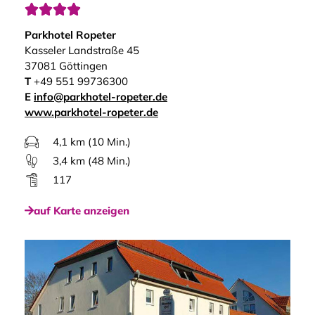




Parkhotel Ropeter
Kasseler Landstraße 45
37081 Göttingen
T
+49 551 99736300
E
info@parkhotel-ropeter.de
www.parkhotel-ropeter.de
4,1 km (10 Min.)
3,4 km (48 Min.)
117
auf Karte anzeigen