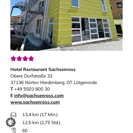




Hotel Restaurant Sachsenross
Obere Dorfstraße 32
37136 Nörten Hardenberg, OT Lütgenrode
T
+49 5503 800 30
E
info@sachsenross.com
www.sachsenross.com
13,4 km (17 Min.)
12,5 km (2,75 Std.)
60