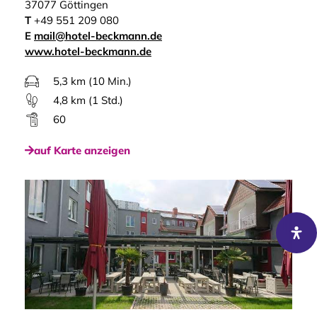
37077 Göttingen
T
+49 551 209 080
E
mail@hotel-beckmann.de
www.hotel-beckmann.de
5,3 km (10 Min.)
4,8 km (1 Std.)
60
auf Karte anzeigen