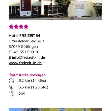




Hotel FREIZEIT IN
Dransfelder Straße 3
37079 Göttingen
T
+49 551 900 10
E
info@freizeit-in.de
www.freizeit-in.de
auf Karte anzeigen
6,2 km (14 Min.)
5,5 km (1,25 Std.)
209