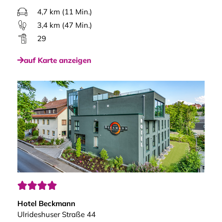
4,7 km (11 Min.)
3,4 km (47 Min.)
29
auf Karte anzeigen




Hotel Beckmann
Ulrideshuser Straße 44