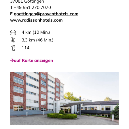
37081 Göttingen
T
+49 551 270 7070
E
goettingen@proventhotels.com
www.radissonhotels.com
4 km (10 Min.)
3,3 km (46 Min.)
114
auf Karte anzeigen