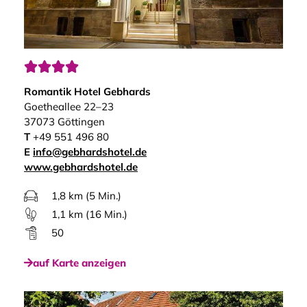




Romantik Hotel Gebhards
Goetheallee 22–23
37073 Göttingen
T
+49 551 496 80
E
info@gebhardshotel.de
www.gebhardshotel.de
1,8 km (5 Min.)
1,1 km (16 Min.)
50
auf Karte anzeigen