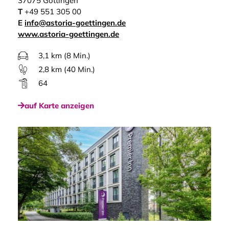
37075 Göttingen
T
+49 551 305 00
E
info@astoria-goettingen.de
www.astoria-goettingen.de
3,1 km (8 Min.)
2,8 km (40 Min.)
64
auf Karte anzeigen