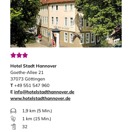



Hotel Stadt Hannover
Goethe-Allee 21
37073 Göttingen
T
+49 551 547 960
E
info@hotelstadthannover.de
www.hotelstadthannover.de
1,9 km (5 Min.)
1 km (15 Min.)
32