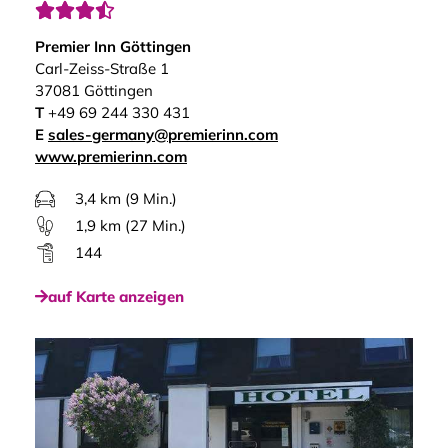




Premier Inn Göttingen
Carl-Zeiss-Straße 1
37081 Göttingen
T
+49 69 244 330 431
E
sales-germany@premierinn.com
www.premierinn.com
3,4 km (9 Min.)
1,9 km (27 Min.)
144
auf Karte anzeigen