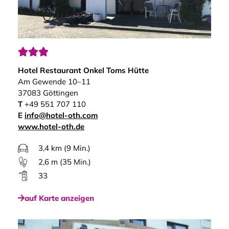



Hotel Restaurant Onkel Toms Hütte
Am Gewende 10–11
37083 Göttingen
T
+49 551 707 110
E
info@hotel-oth.com
www.hotel-oth.de
3,4 km (9 Min.)
2,6 m (35 Min.)
33
auf Karte anzeigen