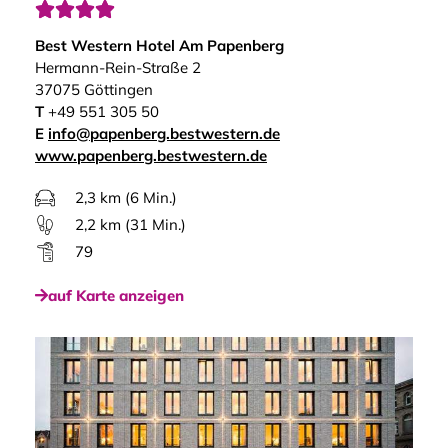




Best Western Hotel Am Papenberg
Hermann-Rein-Straße 2
37075 Göttingen
T
+49 551 305 50
E
info@papenberg.bestwestern.de
www.papenberg.bestwestern.de
2,3 km (6 Min.)
2,2 km (31 Min.)
79
auf Karte anzeigen