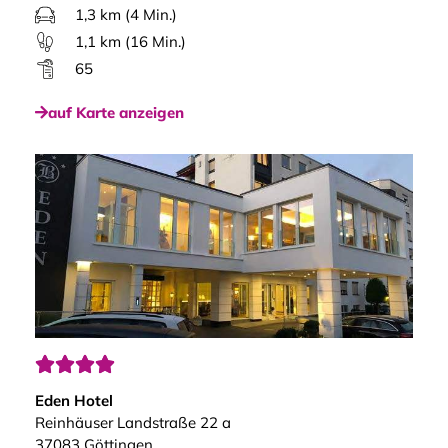
1,3 km (4 Min.)
1,1 km (16 Min.)
65
auf Karte anzeigen




Eden Hotel
Reinhäuser Landstraße 22 a
37083 Göttingen