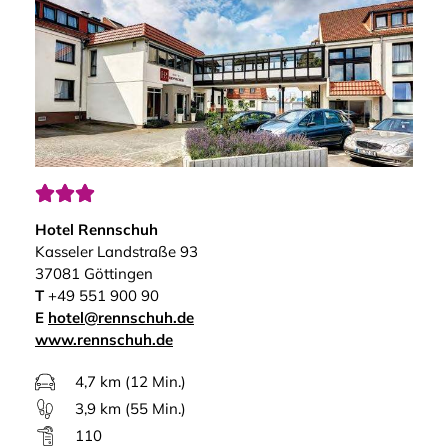



Hotel Rennschuh
Kasseler Landstraße 93
37081 Göttingen
T
+49 551 900 90
E
hotel@rennschuh.de
www.rennschuh.de
4,7 km (12 Min.)
3,9 km (55 Min.)
110