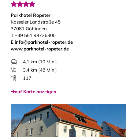




Parkhotel Ropeter
Kasseler Landstraße 45
37081 Göttingen
T
+49 551 99736300
E
info@parkhotel-ropeter.de
www.parkhotel-ropeter.de
4,1 km (10 Min.)
3,4 km (48 Min.)
117
auf Karte anzeigen