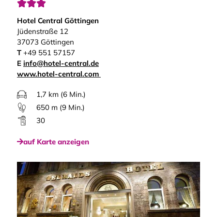



Hotel Central Göttingen
Jüdenstraße 12
37073 Göttingen
T
+49 551 57157
E
info@hotel-central.de
www.hotel-central.com
1,7 km (6 Min.)
650 m (9 Min.)
30
auf Karte anzeigen