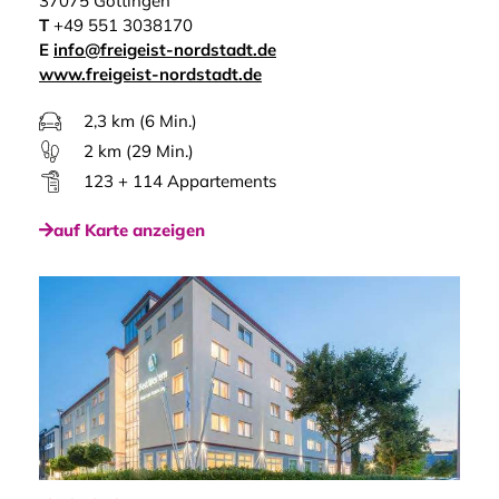
37075 Göttingen
T
+49 551 3038170
E
info@freigeist-nordstadt.de
www.freigeist-nordstadt.de
2,3 km (6 Min.)
2 km (29 Min.)
123 + 114 Appartements
auf Karte anzeigen