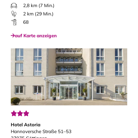
2,8 km (7 Min.)
2 km (29 Min.)
68
auf Karte anzeigen



Hotel Astoria
Hannoversche Straße 51–53