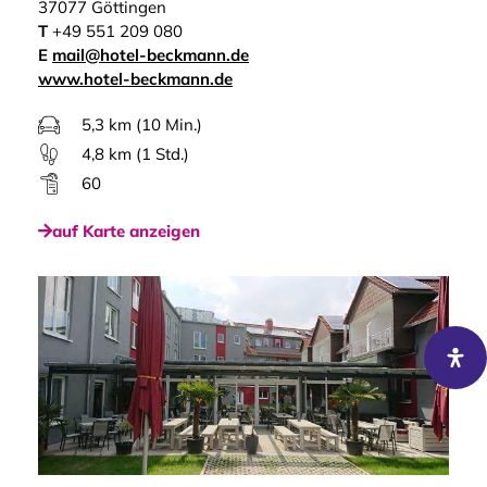
37077 Göttingen
T
+49 551 209 080
E
mail@hotel-beckmann.de
www.hotel-beckmann.de
5,3 km (10 Min.)
4,8 km (1 Std.)
60
auf Karte anzeigen