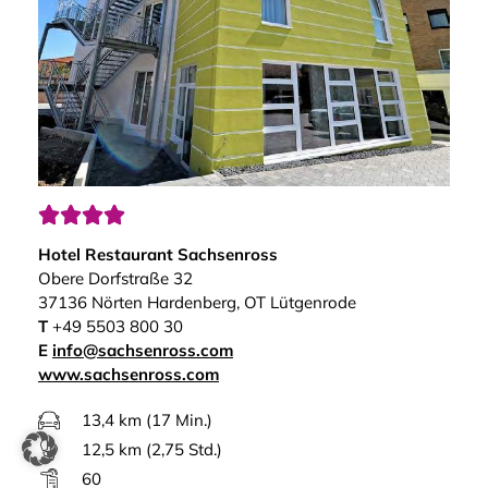




Hotel Restaurant Sachsenross
Obere Dorfstraße 32
37136 Nörten Hardenberg, OT Lütgenrode
T
+49 5503 800 30
E
info@sachsenross.com
www.sachsenross.com
13,4 km (17 Min.)
12,5 km (2,75 Std.)
60