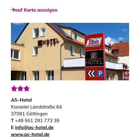
auf Karte anzeigen



AS-Hotel
Kasseler Landstraße 64
37081 Göttingen
T
+49 551 291 773 39
E
info@as-hotel.de
www.as-hotel.de