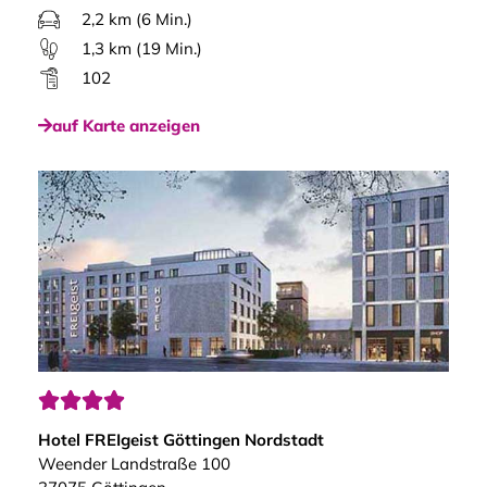
2,2 km (6 Min.)
1,3 km (19 Min.)
102
auf Karte anzeigen




Hotel FREIgeist Göttingen Nordstadt
Weender Landstraße 100