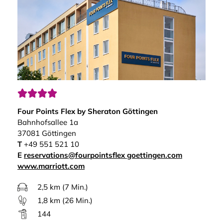




Four Points Flex by Sheraton Göttingen
Bahnhofsallee 1a
37081 Göttingen
T
+49 551 521 10
E
reservations@fourpointsflex goettingen.com
www.marriott.com
2,5 km (7 Min.)
1,8 km (26 Min.)
144