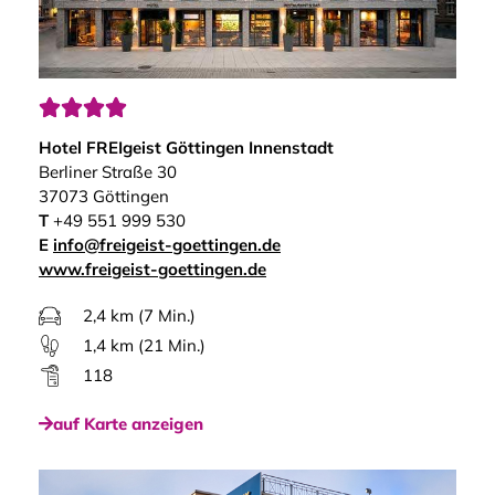




Hotel FREIgeist Göttingen Innenstadt
Berliner Straße 30
37073 Göttingen
T
+49 551 999 530
E
info@freigeist-goettingen.de
www.freigeist-goettingen.de
2,4 km (7 Min.)
1,4 km (21 Min.)
118
auf Karte anzeigen