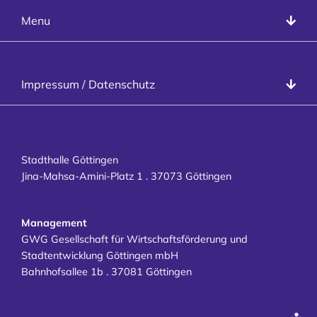
Stadthalle Göttingen
Menu
Programm
Räume
Veranstalter
Datenschutz
Impressum / Datenschutz
Besucher
Impressum
Kontakt
Karriere
Stadthalle Göttingen
Jina-Mahsa-Amini-Platz 1 . 37073 Göttingen
Management
GWG Gesellschaft für Wirtschaftsförderung und
Stadtentwicklung Göttingen mbH
Bahnhofsallee 1b . 37081 Göttingen