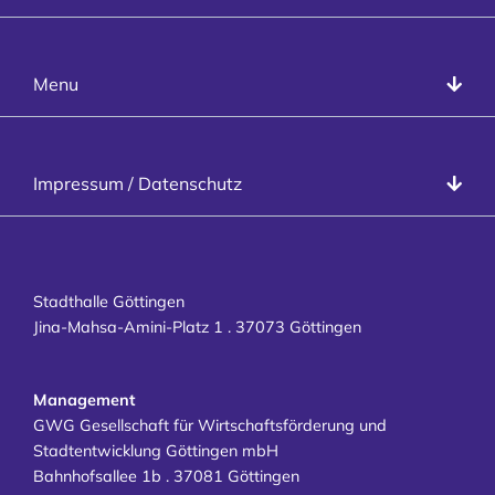
T
+49 551 99958-0
Presse
Stadthalle Göttingen
Menu
Programm
Räume
Veranstalter
Datenschutz
Impressum / Datenschutz
Besucher
Impressum
Kontakt
Karriere
Stadthalle Göttingen
Jina-Mahsa-Amini-Platz 1 . 37073 Göttingen
Management
GWG Gesellschaft für Wirtschaftsförderung und
Stadtentwicklung Göttingen mbH
Bahnhofsallee 1b . 37081 Göttingen