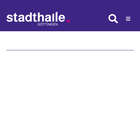
Stadthalle Göttingen
Programm
sarah
Räume
lueben
Veranstalter
Besucher
Projektleiterin
Kontakt
lueben@stadthalle-goettingen.de
T
+49 551 99958-328