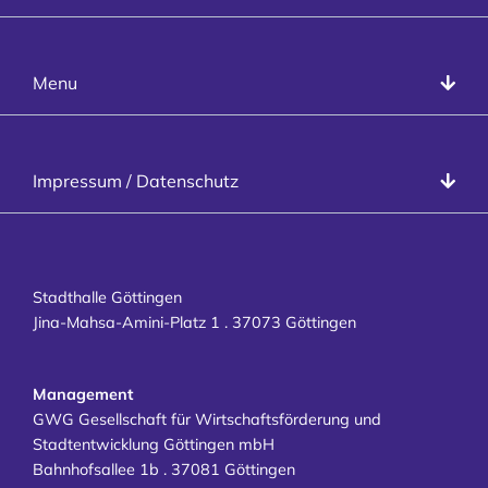
T
+49 551 99958-0
Presse
Stadthalle Göttingen
Menu
Programm
Räume
Veranstalter
Datenschutz
Impressum / Datenschutz
Besucher
Impressum
Kontakt
Karriere
Stadthalle Göttingen
Jina-Mahsa-Amini-Platz 1 . 37073 Göttingen
Management
GWG Gesellschaft für Wirtschaftsförderung und
Stadtentwicklung Göttingen mbH
Bahnhofsallee 1b . 37081 Göttingen